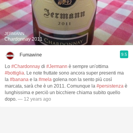
JERMANN
Chardonnay 2011
9.5
Fumawine
Lo
#Chardonnay
di
#Jermann
è sempre un'ottima
#bottiglia
. Le note fruttate sono ancora super presenti ma
la
#banana
e la
#mela
golena non la sento più così
marcata, sarà che è un 2011. Comunque la
#persistenza
è
lunghissima e perciò un bicchiere chiama subito quello
dopo.
— 12 years ago