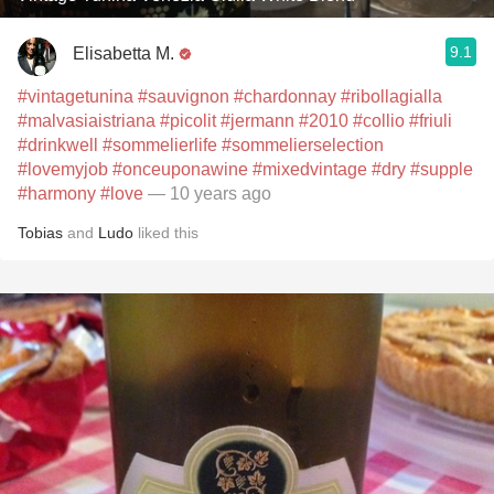
9.1
Elisabetta M.
#vintagetunina
#sauvignon
#chardonnay
#ribollagialla
#malvasiaistriana
#picolit
#jermann
#2010
#collio
#friuli
#drinkwell
#sommelierlife
#sommelierselection
#lovemyjob
#onceuponawine
#mixedvintage
#dry
#supple
#harmony
#love
— 10 years ago
Tobias
and
Ludo
liked this