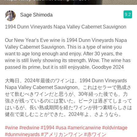
9.2
Sage Shimoda
1994 Dunn Vineyards Napa Valley Cabernet Sauvignon
Our New Year's Eve wine is 1994 Dunn Vineyards Napa
Valley Cabernet Sauvignon. This is a type of wine you
want to age long enough and enjoy. After 30 years, the
wine is still lively showing its strength. Wow. The wine has
passed its prime, but it is still enjoyable. Goodbye 2024
大晦日、2024年最後のワインは、1994 Dunn Vineyards
Napa Valley Cabernet Sauvignon。これはセラーで熟成さ
せて飲むべきワインだと思うが、30年経った後でも、力
強さが残っているのには驚いた。ピークは過ぎてしまって
はいるが、長い熟成期間を経たワインが持つ素晴らしさは
健在で楽しむことができた。2024年よ、さようなら。
#wine
#redwine
#1994
#usa
#americanwine
#oldvintage
#dunnvineyards
#アメリカンワイン
#赤ワイン