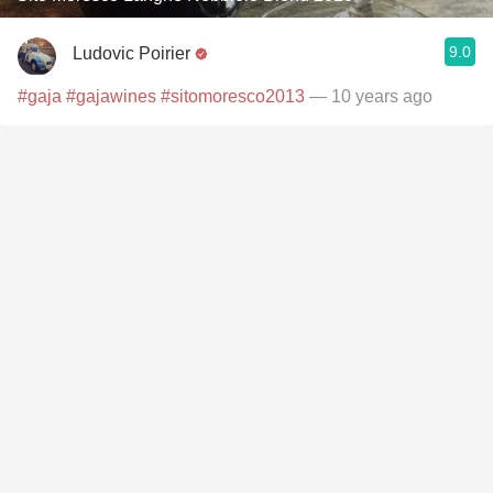
9.0
Ludovic Poirier
#gaja
#gajawines
#sitomoresco2013
— 10 years ago