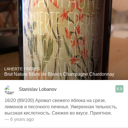
LAHERTE FRÈRES
Brut Nature Blanc de Blancs Champagne Chardonnay
8.9
Stanislav Lobanov
16/20 (89/100) Аромат свежего яблока на срезе,
лимонов и песочного печенья. Умеренная тельность,
высокая кислотность. Свежее во вкусе. Приятное.
— 6 years ago