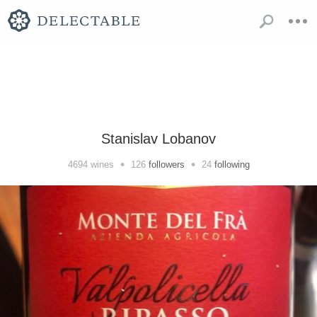
Stanislav Lobanov
•
•
4694
wines
126
followers
24
following