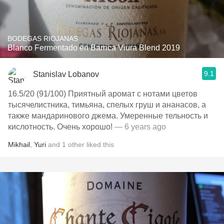
BODEGAS RIOJANAS
Blanco Fermentado en Barrica Viura Blend 2019
9.1
Stanislav Lobanov
16.5/20 (91/100) Приятный аромат с нотами цветов
тысячелистника, тимьяна, спелых груш и ананасов, а
также мандаринового джема. Умеренные тельность и
кислотность. Очень хорошо!
— 6 years ago
Mikhail
,
Yuri
and
1
other
liked this