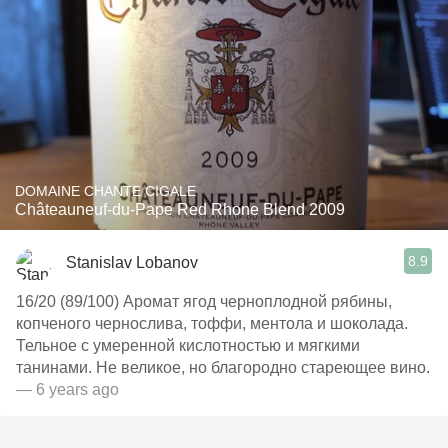
DOMAINE CHANTE CIGALE
Châteauneuf-du-Pape Red Rhone Blend 2009
8.9
Stanislav Lobanov
16/20 (89/100) Аромат ягод черноплодной рябины,
копченого чернослива, тоффи, ментола и шоколада.
Тельное с умеренной кислотностью и мягкими
танинами. Не великое, но благородно стареющее вино.
— 6 years ago