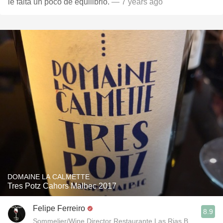
le falta un poco de equilibrio.
— 7 years ago
DOMAINE LA CALMETTE
Tres Potz Cahors Malbec 2017
Felipe Ferreiro
8.9
Sommelier/Wine Director Restaurante Las Rias Bajas