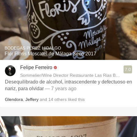
BODEGAS PÉREZ HIDALGO
Flor Floris Moscatel de Málaga Seco 2017
Felipe Ferreiro
7.0
Sommelier/Wine Director Restaurante Las Rias Bajas
Desequilibrado de alcohol, intrascendente y defectuoso en
nariz, para olvidar
— 7 years ago
Glendora
,
Jeffery
and
14
others
liked this