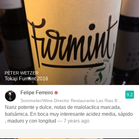
PÉTER WETZER
Tokaji Furmint 2016
Felipe Ferreiro
9.2
Sommelier/Wine Director Restaurante Las Rias Bajas
Nariz potente y dulce, notas de malolactica marcada,
balsámica. En boca muy interesante acidez media, sápido
, maduro y con longitud
— 7 years ago