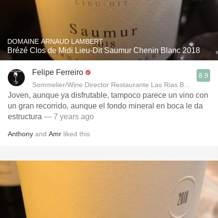
DOMAINE ARNAUD LAMBERT
Brézé Clos de Midi Lieu-Dit Saumur Chenin Blanc 2018
Felipe Ferreiro
8.9
Sommelier/Wine Director Restaurante Las Rias Bajas
Joven, aunque ya disfrutable, tampoco parece un vino con
un gran recorrido, aunque el fondo mineral en boca le da
estructura
— 7 years ago
Anthony
and
Amr
liked this