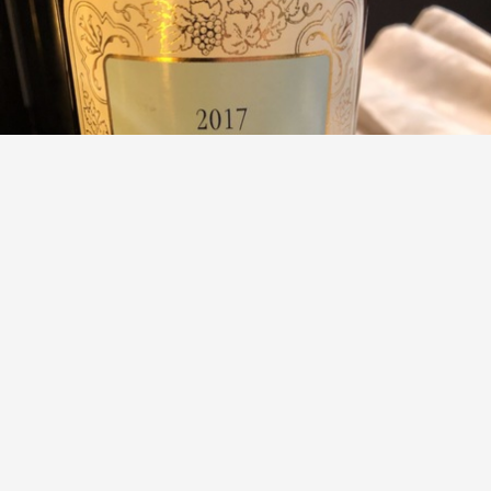
WEINGUT ROBERT WEIL
Kiedricher Trocken Riesling 2017
Felipe Ferreiro
9.0
Sommelier/Wine Director Restaurante Las Rias Bajas
Acidez alta, muy joven , hay que darle unos añitos para
ver hacia dónde va...
— 7 years ago