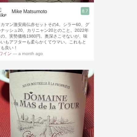
8.7
Mike Matsumoto
リカマン激安南仏赤セットその4。シラー60、グ
ルナッシュ20、カリニャン20とのこと。2022年
もの、実勢価格1980円。奥深さこそないが、味
わいもアフターも柔らかくてウマい。これもと
ても良い！
#ワイン
— a month ago