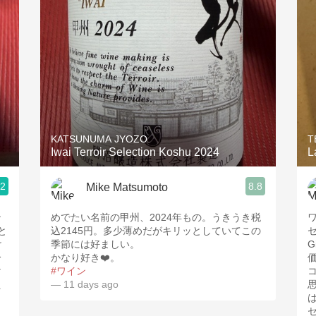
Acidity
2010 Chablis
Oregon Pinot
Coravin
KATSUNUMA JYOZO
T
Iwai Terroir Selection Koshu 2024
L
.2
8.8
Mike Matsumoto
ン
めでたい名前の甲州、2024年もの。うきうき税
と
込2145円。多少薄めだがキリッとしていてこの
け
季節には好ましい。
G
分
かなり好き❤️。
価
け
#ワイン
え
— 11 days ago