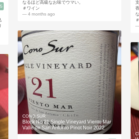
なるほど高級なお味でウマい。
.5
＃ワイン
— 4 months ago
込
リ
—
CONO SUR
Block No 21 Single Vineyard Viento Mar
Valle de San Antonio Pinot Noir 2022
C