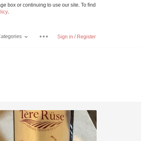
e box or continuing to use our site. To find
licy
.
ategories
Sign in / Register
Pizza
With Goat Cheese
Unicorn