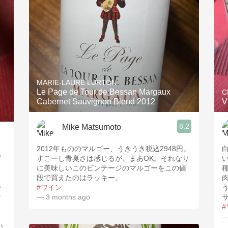
MARIE-LAURE LURTON
Le Page de Tour de Bessan Margaux
C
Cabernet Sauvignon Blend 2012
V
8.2
Mike Matsumoto
2012年もののマルゴー、うきうき税込2948円。
グ
すこーし青臭さは感じるが、まあOK。それなり
に美味しいこのビンテージのマルゴーをこの値
ら
段で買えたのはラッキー。
呼
#ワイン
な
— 3 months ago
—
い