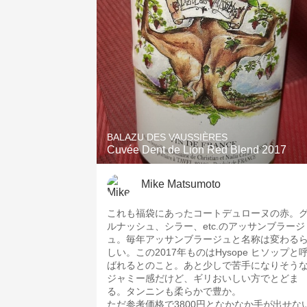
BALAZU DES VAUSSIÈRES
Cuvée Dent de Lion Red Blend 2017
Mike Matsumoto
これも福袋にあったコートデュローヌの赤。
ルナッシュ、シラー、etc.のアッサンブラージ
ュ。毎年アッサンブラージュと名称は変わる
しい。この2017年ものはHysope ヒソップと
ばれるとのこと。あと少しで苦手になりそう
ジャミー感だけど、ギリおいしい方でとどま
る。タンニンも柔らかで豊か。
ただ参考価格で3800円となかなか手が出せな