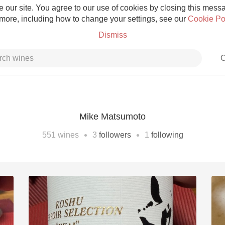
 our site. You agree to our use of cookies by closing this messag
 more, including how to change your settings, see our
Cookie Po
Dismiss
C
Mike Matsumoto
Grower Champagne
•
•
551
wines
3
followers
1
following
Etna Rosso
Skin Contact