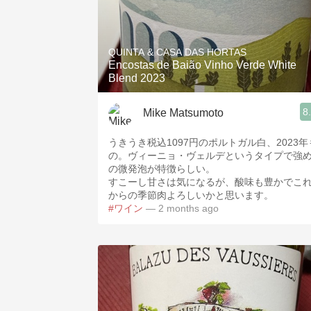
QUINTA & CASA DAS HORTAS
Encostas de Baião Vinho Verde White
Blend 2023
8
Mike Matsumoto
うきうき税込1097円のポルトガル白、2023年
の。ヴィーニョ・ヴェルデというタイプで強
の微発泡が特徴らしい。
すこーし甘さは気になるが、酸味も豊かでこ
からの季節肉よろしいかと思います。
#ワイン
— 2 months ago