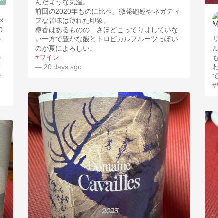
んだような気温。
前回の2020年ものに比べ、微発砲感やネガティ
メ
ブな苦味は薄れた印象。
0
樽香はあるものの、さほどこってりはしていな
シ
い一方で豊かな酸とトロピカルフルーツっぽい
ス
のが夏によろしい。
の
#ワイン
な
— 20 days ago
で