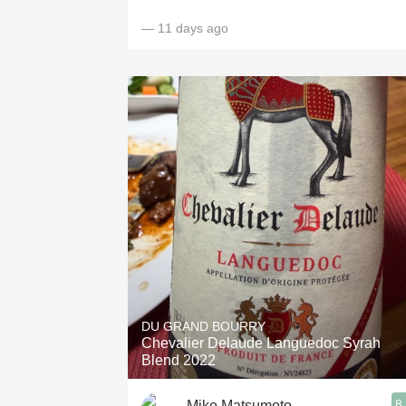
— 11 days ago
DU GRAND BOURRY
Chevalier Delaude Languedoc Syrah
Blend 2022
8
Mike Matsumoto