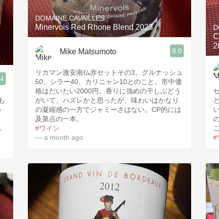
DOMAINE CAVAILLES
Minervois Red Rhone Blend 2023
D
C
2
8.0
Mike Matsumoto
リカマン激安南仏赤セットその3。グルナッシュ
.4
50、シラー40、カリニャン10とのこと。市中価
格はだいたい2000円。香りに強めの干しぶどう
も
がいて、ハズレかと思ったが、味わいはかなり
と
め
の凝縮感の一方でジャミーさはない。CP的には
及第点の一本。
れ
#ワイン
— a month ago