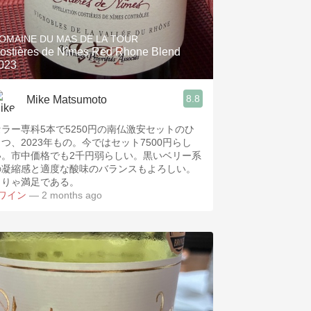
OMAINE DU MAS DE LA TOUR
ostières de Nîmes Red Rhone Blend
023
8.8
Mike Matsumoto
セラー専科5本で5250円の南仏激安セットのひ
つ、2023年もの。今ではセット7500円らし
い。市中価格でも2千円弱らしい。黒いベリー系
の凝縮感と適度な酸味のバランスもよろしい。
こりゃ満足である。
#ワイン
— 2 months ago