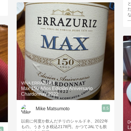
—
VIÑA ERRAZURIZ
Max 150 Años Edición Aniversario
Chardonnay 2022
8.5
Mike Matsumoto
以前に何度か飲んだチリのシャルドネ、2022年
D
もの。うきうき税込2178円。かつてJALでも飲
L
.5