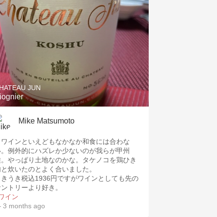
HATEAU JUN
iognier
Mike Matsumoto
白ワインといえどもなかなか和食には合わな
い。例外的にハズレか少ないのが我らが甲州
種。やっぱり土地なのかな。タケノコを鶏ひき
肉と炊いたのとよく合いました。
うきうき税込1936円ですがワインとしても先の
サントリーより好き。
#ワイン
 3 months ago