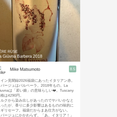
Hops
Sour Beer
Islay
Mezcal
ÈRE RÜSE
a Giùvna Barbera 2018
8.5
Mike Matsumoto
ワイン見聞録2026福袋にあったイタリアン赤。
セパージュはバルベーラ。2018年もの。La
iuvnaは「若い娘」の意味らしい❤️。Tuscany
格は4290円。
コルクから染み出しがあったのでヤバいかなと
思ったが、香りに多少影響はあるものの味的に
はギリセーフ。福袋だからまあ仕方がない。
セパージュにかかわらず、「あ、イタリア！」