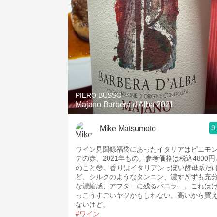
1982 Bordeaux
Oaky
QPR
Buttery
PIERO BUSSO
Majano Barbera d'Alba 2021
9
Mike Matsumoto
ワイン見聞録福袋にあったイタリアはピエモ
テの赤、2021年もの。参考価格は税込4800円
のこと😳。香りはイタリアンっぽい酵母系だ
ど、シルクのようなタンニン、濃すぎずも充
な濃縮感、アフターに残るバニラ…。これは
っこうすごいヤツかもしれない。高いから買
ないけど。
#ワイン