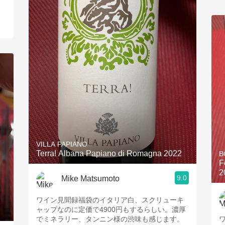
VILLA PAPIANO
Terra! Albana Papiano di Romagna 2022
B
F
2
9.0
Mike Matsumoto
ワイン見聞録福袋のイタリア白、スクリューキ
ャップなのに定価で4900円もするらしい。濃厚
でミネラリー、タンニン様の渋味も感じます。